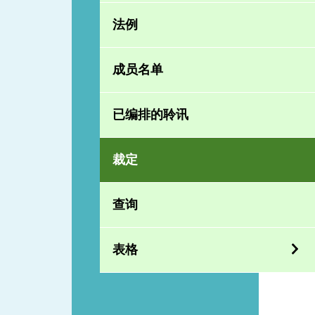
法例
成员名单
已编排的聆讯
裁定
查询
表格