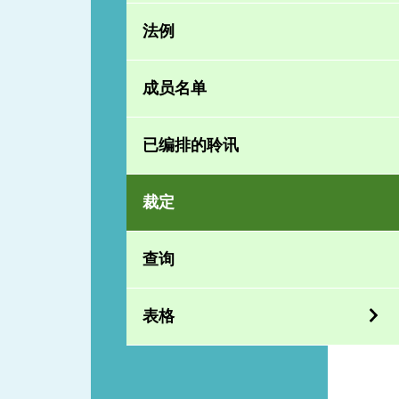
法例
成员名单
已编排的聆讯
裁定
查询
表格