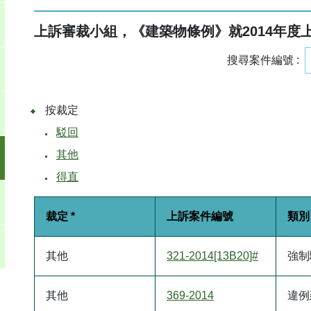
上訴審裁小組，《建築物條例》就
2014
年度
搜尋案件編號 :
按裁定
駁回
其他
得直
裁定 *
上訴案件編號
類別 
其他
321-2014[13B20]#
強制
其他
369-2014
違例